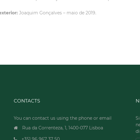
exterior:
Joaquim Gonçalves – maio de 2019.
CONTACTS
N
You can contact us using the phone or email
Si
n
Rua da Correnteza, 1, 1400-077 Lisboa
di
+351 96 967 37 50