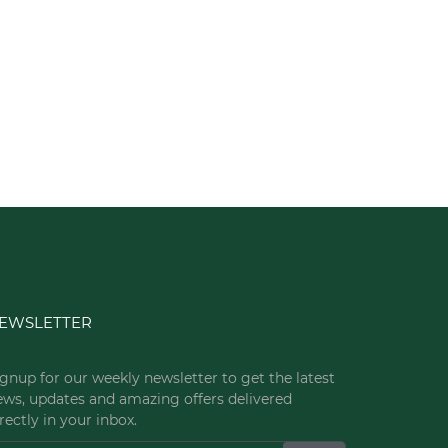
EWSLETTER
gnup for our weekly newsletter to get the latest
ews, updates and amazing offers delivered
rectly in your inbox.