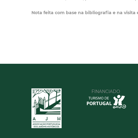
Nota feita com base na bibliografia e na visita 
FINANCIADO