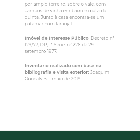
por amplo terreiro, sobre o vale, com
campos de vinha em baixo e mata da
quinta. Junto à casa encontra-se um
patamar com laranjal.
Imóvel de Interesse Público
, Decreto nº
129/77, DR, 1ª Série, nº 226 de 29
setembro 1977.
Inventário realizado com base na
bibliografia e visita exterior:
Joaquim
Gonçalves – maio de 2019.