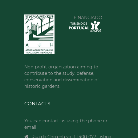
FINANCIADO
Non-profit organization aiming to
contribute to the study, defense,
conservation and dissemination of
historic gardens.
CONTACTS
You can contact us using the phone or
email
Rua da Correnteza, 1, 1400-077 Lisboa