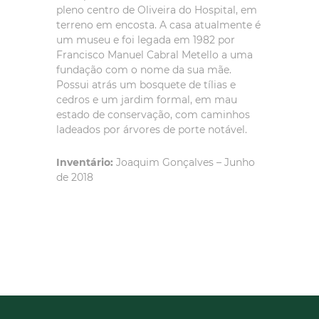
pleno centro de Oliveira do Hospital, em
terreno em encosta. A casa atualmente é
um museu e foi legada em 1982 por
Francisco Manuel Cabral Metello a uma
fundação com o nome da sua mãe.
Possui atrás um bosquete de tílias e
cedros e um jardim formal, em mau
estado de conservação, com caminhos
ladeados por árvores de porte notável.
Inventário:
Joaquim Gonçalves – Junho
de 2018