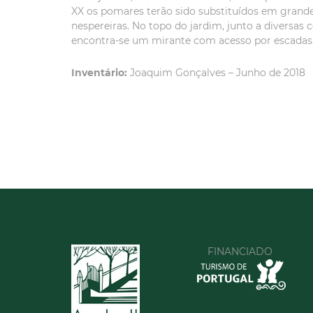
XX os pomares terão sido substituídos em grande pa
nespereiras. No topo do jardim, junto a diversas
encontra-se um mirante com acesso por escadas
Inventário:
Joaquim Gonçalves – Junho de 2018
FINANCIADO