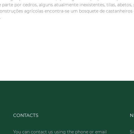
rte por cedros, alguns atualmente inexistentes, tílas, abetos, pl
 construções agrícolas encontra-se um bosquete de castanheiros e
.
CONTACTS
N
You can contact us using the phone or email
Si