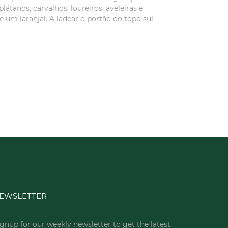
átanos, carvalhos, loureiros, aveleiras e
 um laranjal. A ladear o portão do topo sul
EWSLETTER
gnup for our weekly newsletter to get the latest