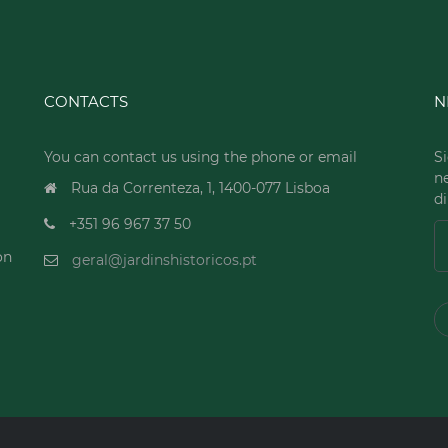
CONTACTS
N
You can contact us using the phone or email
Si
n
Rua da Correnteza, 1, 1400-077 Lisboa
di
+351 96 967 37 50
on
geral@jardinshistoricos.pt