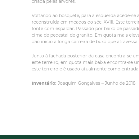
criada pelas árvores.
Voltando ao bosquete, para a esquerda acede-se at
reconstruída em meados do séc. XVIII. Este terre
fonte com espaldar. Passado por baixo de passad
cima de pedestal de granito. Em quota mais eleva
dão início a longa carreira de buxo que atravessa
Junto à fachada posterior da casa encontra-se um
este terreiro, em quota mais baixa encontra-se 
este terreiro e é usado atualmente como entrada
Inventário:
Joaquim Gonçalves – Junho de 2018