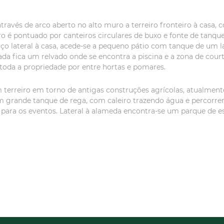
ravés de arco aberto no alto muro a terreiro fronteiro à casa, 
iro é pontuado por canteiros circulares de buxo e fonte de tan
iço lateral à casa, acede-se a pequeno pátio com tanque de um l
da fica um relvado onde se encontra a piscina e a zona de court 
 toda a propriedade por entre hortas e pomares.
 terreiro em torno de antigas construções agrícolas, atualment
um grande tanque de rega, com caleiro trazendo água e percorr
 para os eventos. Lateral à alameda encontra-se um parque de 