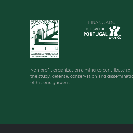
FINANCIADO
Non-profit organization aiming to contribute to
the study, defense, conservation and disseminati
of historic gardens.