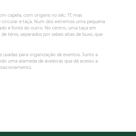
com capela, com origens no séc. 17, mas
que circular e taça. Num dos extremos uma pequena
ado e fonte do outro. No centro, uma taça em
de ténis, separados por sebes altas de buxo, que
e usadas para organização de eventos. Junto a
endo uma alameda de aveleiras que dá acesso a
estacionamento.