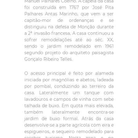
Manuel Palhares Coelho. A capela da casa
foi construída em 1767 por José Pita
Palhares Antas Marinho, que vem a ser
capitão-mor de ordenanças e se
distinguiu na defesa de Monção durante
a 2ª invasão francesa. A casa continuou a
sofrer remodelações até ao séc. XX,
sendo o jardim remodelado em 1961
segundo projeto do arquiteto paisagista
Gonçalo Ribeiro Telles.
O acesso principal é feito por alameda
iniciada por magnólias e abetos, ladeada
por pombal, conduzindo ao terreiro da
casa. Lateralmente um tanque com
lavadouros e campos de vinha com sebe
talhada de buxo. Em quota mais elevada,
também lateralmente encontra-se
jardim de buxo formal. Atrás da casa
desenvolve-se a parte agrícola com eira e
espigueiros, e sequeiro remodelado para