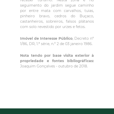
receber turismo. Nesta zona e no
seguimento do jardim segue caminho
por entre mata com carvalhos, tuias,
pinheiro bravo, cedros do Buçaco,
castanheiros, sobreiros, falsos plátanos
com solo revestido por urzes e fetos.
Imóvel de Interesse Público
, Decreto nº
1/86, DR, 1.ª série, n.º 2 de 03 janeiro 1986.
Nota tendo por base visita exterior à
propriedade e fontes bibliográficas:
Joaquim Gonçalves - outubro de 2018.