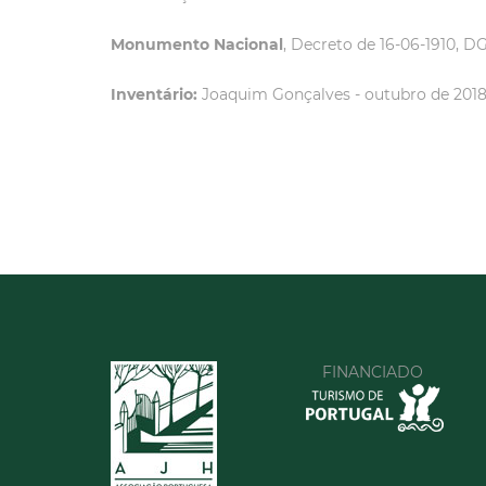
Monumento Nacional
, Decreto de 16-06-1910, DG
Inventário:
Joaquim Gonçalves - outubro de 2018
FINANCIADO