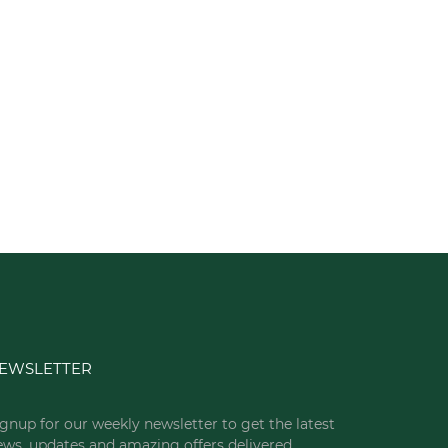
EWSLETTER
gnup for our weekly newsletter to get the latest
ews, updates and amazing offers delivered