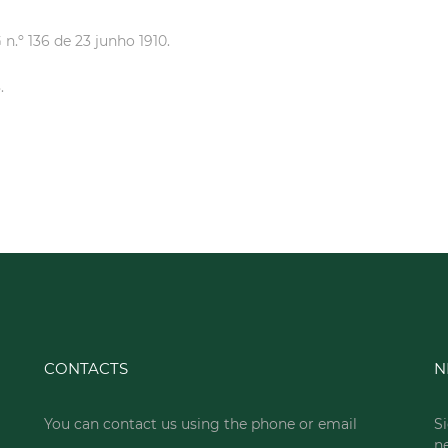
 n.º 136 de 23 junho 1910.
.
CONTACTS
N
You can contact us using the phone or email
Si
n