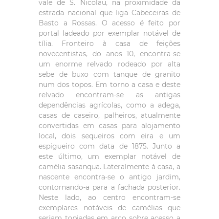
vale de S. Nicolau, na proximidade da
estrada nacional que liga Cabeceiras de
Basto a Rossas. O acesso é feito por
portal ladeado por exemplar notável de
tília. Fronteiro à casa de feições
novecentistas, do anos 10, encontra-se
um enorme relvado rodeado por alta
sebe de buxo com tanque de granito
num dos topos. Em torno a casa e deste
relvado encontram-se as antigas
dependências agrícolas, como a adega,
casas de caseiro, palheiros, atualmente
convertidas em casas para alojamento
local, dois sequeiros com eira e um
espigueiro com data de 1875. Junto a
este último, um exemplar notável de
camélia sasanqua. Lateralmente à casa, a
nascente encontra-se o antigo jardim,
contornando-a para a fachada posterior.
Neste lado, ao centro encontram-se
exemplares notáveis de camélias que
seriam topiadas em arco sobre acesso a