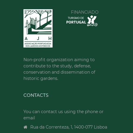
FINANCIADO
Non-profit organization aiming to
contribute to the study, defense,
conservation and dissemination of
historic gardens.
CONTACTS
You can contact us using the phone or
email
Rua da Correnteza, 1, 1400-077 Lisboa