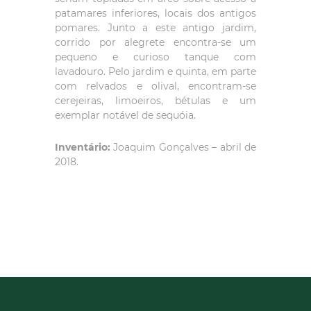
patamares inferiores, locais dos antigos
pomares. Junto a este antigo jardim,
corrido por alegrete encontra-se um
pequeno e curioso tanque com
lavadouro. Pelo jardim e quinta, em parte
com relvados e olival, encontram-se
cerejeiras, limoeiros, bétulas e um
exemplar notável de sequóia.
Inventário:
Joaquim Gonçalves – abril de
2018.